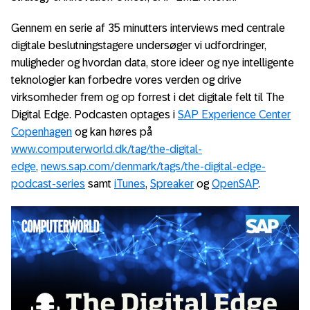
Gennem en serie af 35 minutters interviews med centrale
digitale beslutningstagere undersøger vi udfordringer,
muligheder og hvordan data, store ideer og nye intelligente
teknologier kan forbedre vores verden og drive
virksomheder frem og op forrest i det digitale felt til The
Digital Edge. Podcasten optages i
SAP Experience Center
Copenhagen
og kan høres på
www.computerworld.dk/tag/the-digital-
edge
,
news.sap.com/denmark/tags/the-digital-edge-
podcast-series
samt
iTunes
,
Spreaker
og
OpenSAP
.