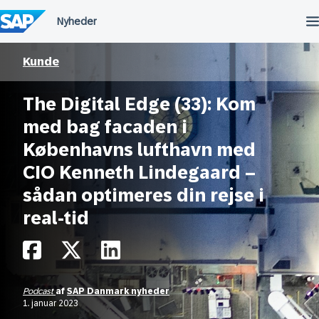
Spring
til
indholdet
Kunde
The Digital Edge (33): Kom
med bag facaden i
Københavns lufthavn med
CIO Kenneth Lindegaard –
sådan optimeres din rejse i
real-tid
Podcast
af
SAP Danmark nyheder
1. januar 2023