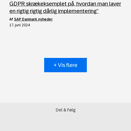
GDPR skrækeksemplet på, hvordan man laver
en rigtig rigtig dårlig implementering”
af
SAP Danmark nyheder
17. juni 2024
+ Vis flere
Del & Følg