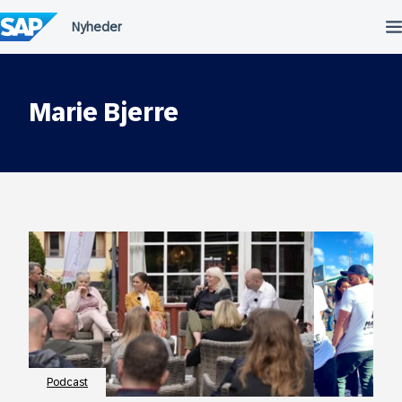
Spring
til
indholdet
Marie Bjerre
Podcast