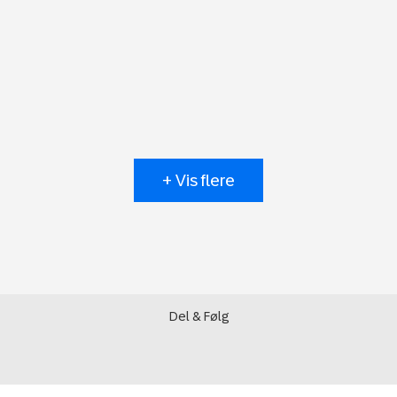
+ Vis flere
Del & Følg