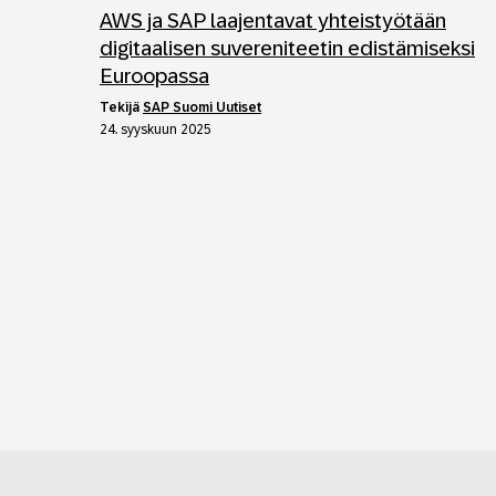
AWS ja SAP laajentavat yhteistyötään
digitaalisen suvereniteetin edistämiseksi
Euroopassa
tekijä
SAP Suomi Uutiset
24. syyskuun 2025