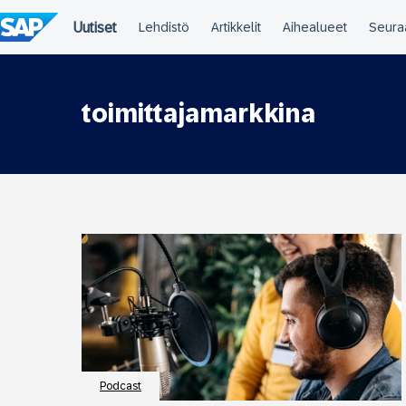
Siirry
suoraan
sisältöön
toimittajamarkkina
Podcast