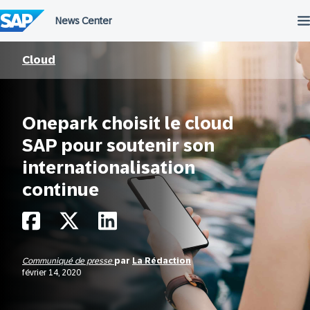
Passer
au
contenu
Cloud
Onepark choisit le cloud
SAP pour soutenir son
internationalisation
continue
Communiqué de presse
par
La Rédaction
février 14, 2020