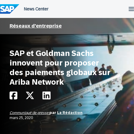
Passer
au
contenu
Réseaux d'entreprise
SAP et Goldman Sachs
innovent pour proposer
des paiements globaux sur
Ariba Network
Communiqué de presse
par
La Rédaction
mars 25, 2020