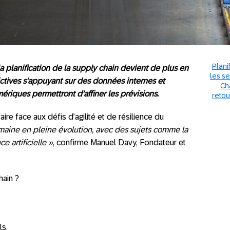
Plani
la planification de la supply chain devient de plus en
les s
dictives s’appuyant sur des données internes et
Ch
riques permettront d’affiner les prévisions.
retou
ire face aux défis d’agilité et de résilience du
maine en pleine évolution, avec des sujets comme la
ce artificielle »
, confirme Manuel Davy, Fondateur et
hain ?
ls.