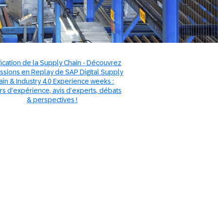
fication de la Supply Chain - Découvrez
essions en Replay de SAP Digital Supply
ain & Industry 4.0 Experience weeks :
rs d’expérience, avis d’experts, débats
& perspectives !