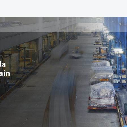
la
ain