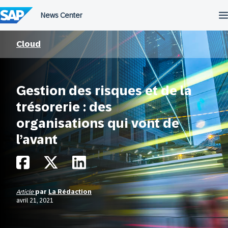
Passer
au
contenu
Cloud
Gestion des risques et de la
trésorerie : des
organisations qui vont de
l’avant
Article
par
La Rédaction
avril 21, 2021