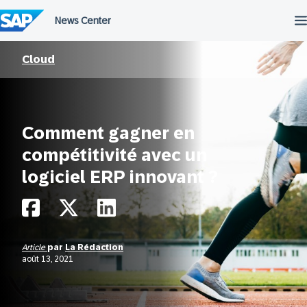
Passer
au
contenu
Cloud
Comment gagner en
compétitivité avec un
logiciel ERP innovant ?
Article
par
La Rédaction
août 13, 2021