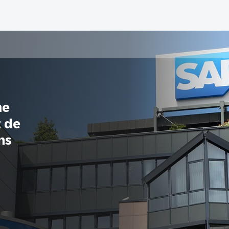
me
t de
ns