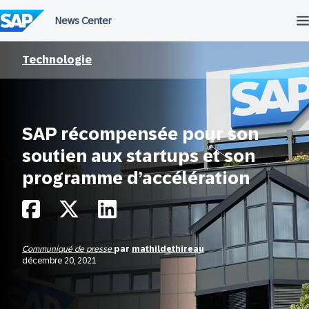
Passer
au
contenu
Technologie
SAP récompensée pour son
soutien aux startups et son
programme d’accélération
Communiqué de presse
par
mathildethireau
décembre 20, 2021