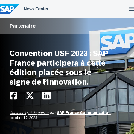
Passer
au
contenu
Partenaire
Convention USF 2023 : SAP
France participera à cette
édition placée sous le
signe de l’innovation.
Communiqué de presse
par
SAP France Communication
octobre 17, 2023