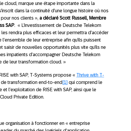
le cloud, marque une étape importante dans la
’inscrit dans la continuité d’une longue histoire où nos
pour nos clients »,
a déclaré Scott Russell, Membre
ess SAP
. « L’investissement de Deutsche Telekom
 les rendra plus efficaces et leur permettra d’accéder
l’ensemble de leur entreprise afin qu’ils puissent
 saisir de nouvelles opportunités plus vite qu’ils ne
mes impatients d’accompagner Deutsche Telekom
 de leur transformation cloud. »
 RISE with SAP, T-Systems propose «
Thrive with T-
 de transformation end-to-end
[1]
qui comprend le
e et l’exploitation de RISE with SAP, ainsi que le
loud Private Edition.
ue organisation à fonctionner en « entreprise
e leader du marché des logiciels d’application