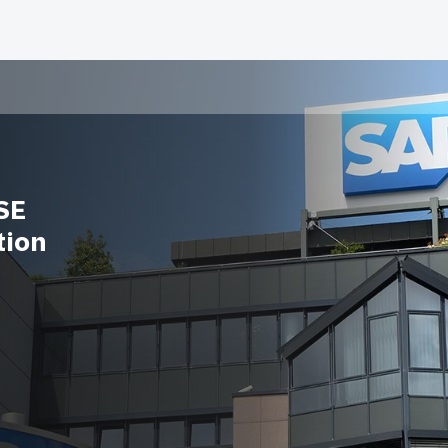
SE
tion