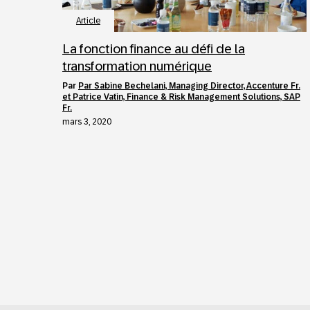
Article
La fonction finance au défi de la
transformation numérique
par
Par Sabine Bechelani, Managing Director, Accenture Fr.
et Patrice Vatin, Finance & Risk Management Solutions, SAP
Fr.
mars 3, 2020