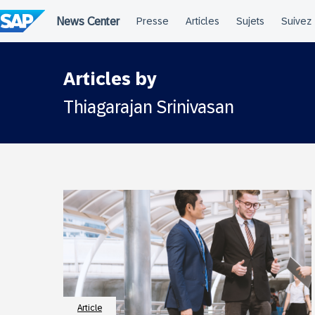
Passer
au
contenu
Articles by
Thiagarajan Srinivasan
Article