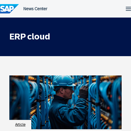
Passer
au
contenu
ERP cloud
Article