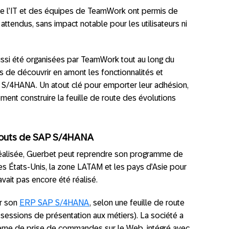
de l’IT et des équipes de TeamWork ont permis de
ttendus, sans impact notable pour les utilisateurs ni
ssi été organisées par TeamWork tout au long du
rs de découvrir en amont les fonctionnalités et
 S/4HANA. Un atout clé pour emporter leur adhésion,
ment construire la feuille de route des évolutions
atouts de SAP S/4HANA
réalisée, Guerbet peut reprendre son programme de
es États-Unis, la zone LATAM et les pays d’Asie pour
vait pas encore été réalisé.
er son
ERP SAP S/4HANA
, selon une feuille de route
 sessions de présentation aux métiers). La société a
tème de prise de commandes sur le Web, intégré avec