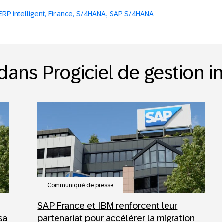
ERP intelligent
Finance
S/4HANA
SAP S/4HANA
dans Progiciel de gestion i
Communiqué de presse
SAP France et IBM renforcent leur
sa
partenariat pour accélérer la migration