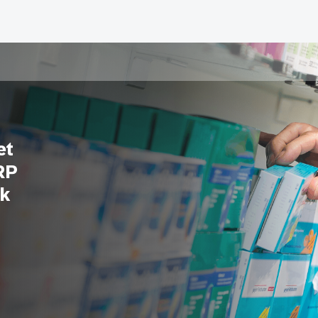
et
RP
k