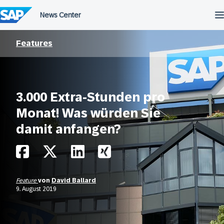
Überspringen
Features
3.000 Extra-Stunden pro
Monat! Was würden Sie
damit anfangen?
Feature
von
David Ballard
9. August 2019