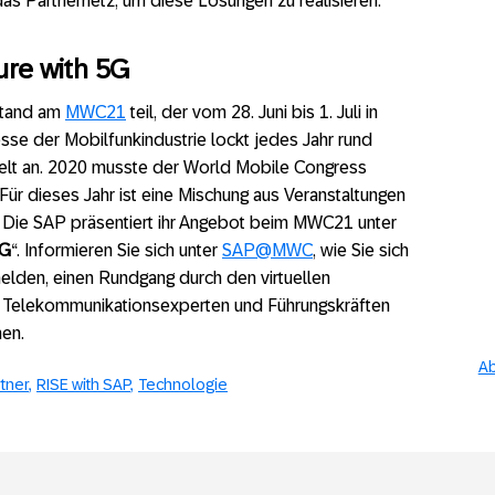
as Partnernetz, um diese Lösungen zu realisieren.“
ure with 5G
 Stand am
MWC21
teil, der vom 28. Juni bis 1. Juli in
esse der Mobilfunkindustrie lockt jedes Jahr rund
elt an. 2020 musste der World Mobile Congress
r dieses Jahr ist eine Mischung aus Veranstaltungen
t. Die SAP präsentiert ihr Angebot beim MWC21 unter
5G
“. Informieren Sie sich unter
SAP@MWC
, wie Sie sich
lden, einen Rundgang durch den virtuellen
Telekommunikationsexperten und Führungskräften
en.
Ab
tner
RISE with SAP
Technologie