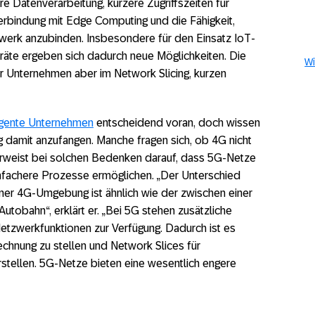
re Datenverarbeitung, kürzere Zugriffszeiten für
erbindung mit Edge Computing und die Fähigkeit,
zwerk anzubinden. Insbesondere für den Einsatz IoT-
eräte ergeben sich dadurch neue Möglichkeiten. Die
Wi
r Unternehmen aber im Network Slicing, kurzen
ligente Unternehmen
entscheidend voran, doch wissen
g damit anzufangen. Manche fragen sich, ob 4G nicht
 verweist bei solchen Bedenken darauf, dass 5G-Netze
infachere Prozesse ermöglichen. „Der Unterschied
er 4G-Umgebung ist ähnlich wie der zwischen einer
utobahn“, erklärt er. „Bei 5G stehen zusätzliche
etzwerkfunktionen zur Verfügung. Dadurch ist es
Rechnung zu stellen und Network Slices für
rstellen. 5G-Netze bieten eine wesentlich engere