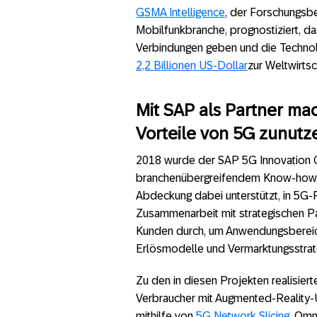
GSMA Intelligence
, der Forschungsbe
Mobilfunkbranche, prognostiziert, d
Verbindungen geben und die Techno
2,2 Billionen US-Dollar
zur Weltwirtsc
Mit SAP als Partner m
Vorteile von 5G zunutz
2018 wurde der SAP 5G Innovation Co
branchenübergreifendem Know-how, 
Abdeckung dabei unterstützt, in 5G-P
Zusammenarbeit mit strategischen P
Kunden durch, um Anwendungsbereiche 
Erlösmodelle und Vermarktungsstrate
Zu den in diesen Projekten realisiert
Verbraucher mit Augmented-Reality-U
mithilfe von
5G Network Slicing
, Omn