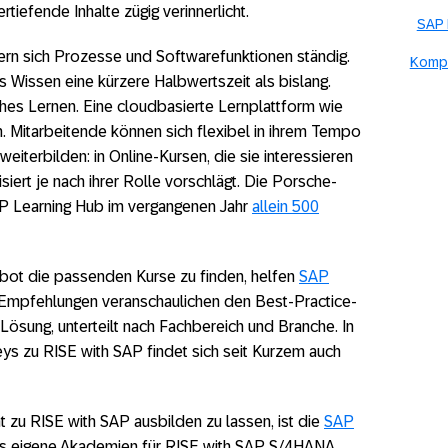
iefende Inhalte zügig verinnerlicht.
SAP 
ern sich Prozesse und Softwarefunktionen ständig.
Kompe
Wissen eine kürzere Halbwertszeit als bislang.
iches Lernen. Eine cloudbasierte Lernplattform wie
 Mitarbeitende können sich flexibel in ihrem Tempo
eiterbilden: in Online-Kursen, die sie interessieren
iert je nach ihrer Rolle vorschlägt. Die Porsche-
AP Learning Hub im vergangenen Jahr
allein 500
ot die passenden Kurse zu finden, helfen
SAP
en Empfehlungen veranschaulichen den Best-Practice-
Lösung, unterteilt nach Fachbereich und Branche. In
ys zu RISE with SAP findet sich seit Kurzem auch
ent zu RISE with SAP ausbilden zu lassen, ist die
SAP
es eigene Akademien für RISE with SAP S/4HANA