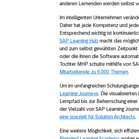
anderen Lernenden werden selbst vert
Im intelligenten Unternehmen veränd
Daher hat jede Kompetenz und jedes 
Entsprechend wichtig ist kontinuierl
SAP Learning Hub
macht das möglich.
und zum selbst gewählten Zeitpunkt w
oder die ihnen die Software automatis
Tochter MHP schulte mithilfe von S
Mitarbeitende zu 6.000 Themen
.
Um im umfangreichen Schulungsangeb
Learning Journeys
. Die visualisiert
Lernpfad bis zur Beherrschung einer 
der Vielzahl von SAP Learning Journe
eine speziell für Solution Architects
.
Eine weitere Möglichkeit, sich effizi
Blended Learning Academy
, wobei 