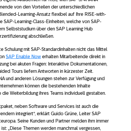
hmende von den Vorteilen der unterschiedlichen
lended-Learning-Ansatz flexibel auf Ihre RISE-with-
lle SAP-Learning-Class-Einheiten, welche von SAP-
dem Selbststudium über den SAP Learning Hub
zertifizierung abschließen.
te Schulung mit SAP-Standardinhalten nicht das Mittel
von
SAP Enable Now
erhalten Mitarbeitende direkt in
ung bei akuten Fragen: Interaktive Dokumentationen,
ed Tours liefern Antworten in kürzester Zeit.
ANA und anderen Lösungen stehen zur Verfügung und
Unternehmen können die bestehenden Inhalte
die Weiterbildung ihres Teams individuell gestalten.
tpaket, neben Software und Services ist auch die
dern integriert“, erklärt Guido Grüne, Leiter SAP
steuropa. Seine Kunden und Partner melden ihm immer
s ist: „Diese Themen werden manchmal vergessen,