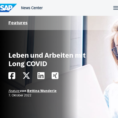
Überspringen
Features
Leben und Arbeiten mit
Long COVID
Feature
von
Bettina Wunderle
7. Oktober 2022