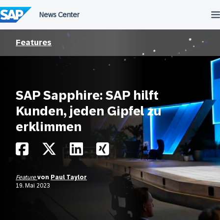
Überspringen
Features
SAP Sapphire: SAP hilft
Kunden, jeden Gipfel zu
erklimmen
Feature
von
Paul Taylor
19. Mai 2023