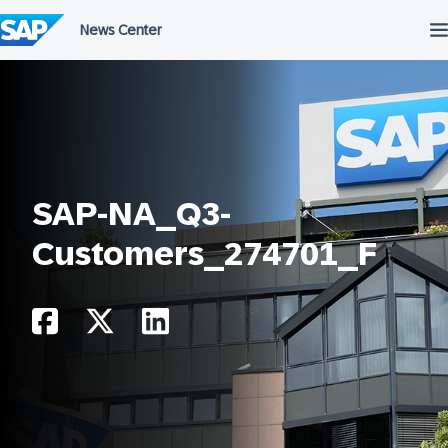
Salta
al
contenuto
SAP-NA_Q3-
Customers_274701_F