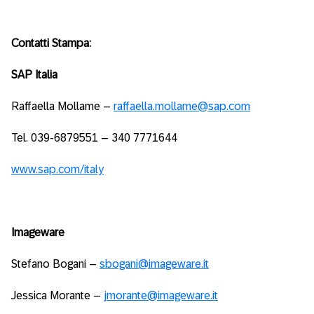
Contatti Stampa:
SAP Italia
Raffaella Mollame –
raffaella.mollame@sap.com
Tel. 039-6879551 – 340 7771644
www.sap.com/italy
Imageware
Stefano Bogani –
sbogani@imageware.it
Jessica Morante –
jmorante@imageware.it