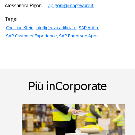
Alessandra Pigoni –
apigoni@imageware.it
Tags:
Christian Klein
intelligenza artificiale
SAP Ariba
SAP Customer Experience
SAP Endorsed Apps
Più inCorporate