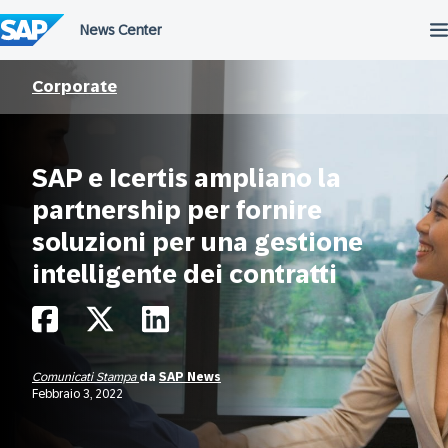
Salta
al
contenuto
Corporate
SAP e Icertis ampliano la
partnership per fornire
soluzioni per una gestione
intelligente dei contratti
Comunicati Stampa
da
SAP News
Febbraio 3, 2022