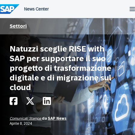
Salta
al
contenuto
Settori
Natuzzi sceglie RISE with
SAP per supportare il suo
progetto di trasformazione
digitale e di migrazione sul
cloud
Comunicati Stampa
da
SAP News
Aprile 8, 2024