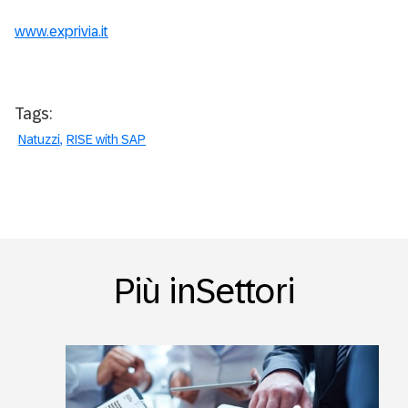
www.exprivia.it
Tags:
Natuzzi
RISE with SAP
Più inSettori