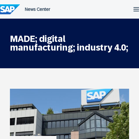
Salta
al
contenuto
MADE; digital
manufacturing; industry 4.0;