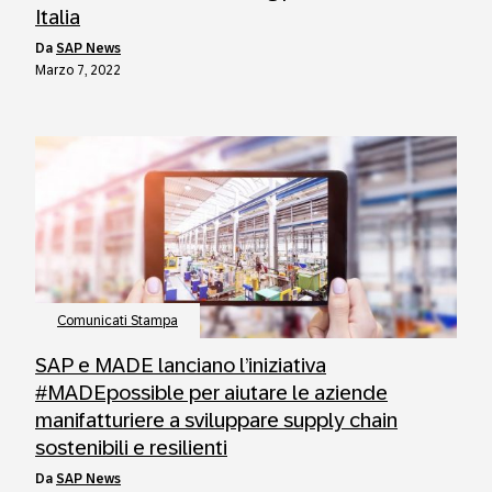
Italia
da
SAP News
Marzo 7, 2022
Comunicati Stampa
SAP e MADE lanciano l’iniziativa
#MADEpossible per aiutare le aziende
manifatturiere a sviluppare supply chain
sostenibili e resilienti
da
SAP News