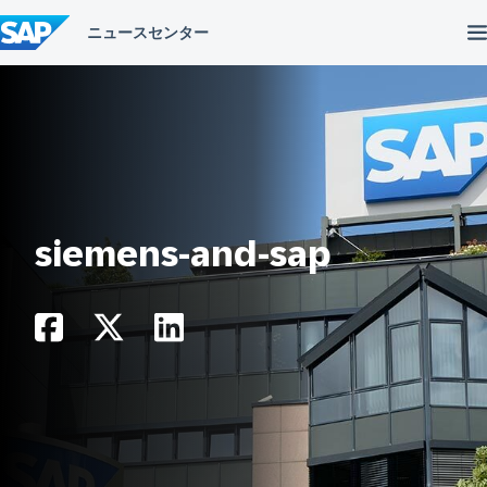
コ
ン
テ
ン
ツ
へ
ス
キ
ッ
プ
siemens-and-sap