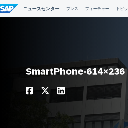
コ
ン
テ
ン
ツ
へ
ス
キ
ッ
プ
SmartPhone-614×236