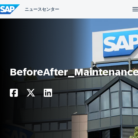
コ
ン
テ
ン
ツ
へ
ス
キ
ッ
プ
BeforeAfter_Maintenanc