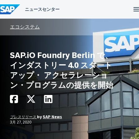
コ
ン
テ
ン
ツ
エコシステム
へ
ス
キ
ッ
SAP.iO Foundry Berlin で、
プ
インダストリー 4.0 スタート
アップ・ アクセラレーショ
ン・プログラムの提供を開始
プレスリリース
by
SAP News
3月 27, 2020