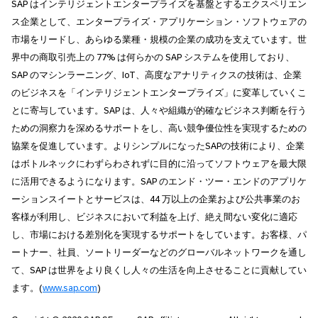
SAP はインテリジェントエンタープライズを基盤とするエクスペリエン
ス企業として、エンタープライズ・アプリケーション・ソフトウェアの
市場をリードし、あらゆる業種・規模の企業の成功を支えています。世
界中の商取引売上の 77% は何らかの SAP システムを使用しており、
SAP のマシンラーニング、IoT、高度なアナリティクスの技術は、企業
のビジネスを「インテリジェントエンタープライズ」に変革していくこ
とに寄与しています。SAP は、人々や組織が的確なビジネス判断を行う
ための洞察力を深めるサポートをし、高い競争優位性を実現するための
協業を促進しています。よりシンプルになったSAPの技術により、企業
はボトルネックにわずらわされずに目的に沿ってソフトウェアを最大限
に活用できるようになります。SAP のエンド・ツー・エンドのアプリケ
ーションスイートとサービスは、44 万以上の企業および公共事業のお
客様が利用し、ビジネスにおいて利益を上げ、絶え間ない変化に適応
し、市場における差別化を実現するサポートをしています。お客様、パ
ートナー、社員、ソートリーダーなどのグローバルネットワークを通し
て、SAP は世界をより良くし人々の生活を向上させることに貢献してい
ます。(
www.sap.com
)