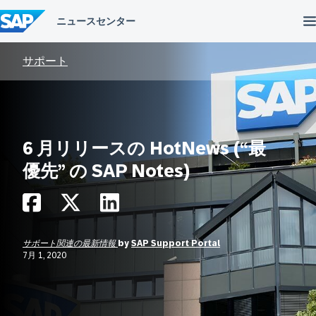
コ
ン
テ
ン
ツ
サポート
へ
ス
キ
ッ
プ
6 月リリースの HotNews (“最
優先” の SAP Notes)
サポート関連の最新情報
by
SAP Support Portal
7月 1, 2020