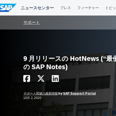
コ
ン
テ
ン
ツ
サポート
へ
ス
キ
ッ
プ
9 月リリースの HotNews (“最
の SAP Notes)
サポート関連の最新情報
by
SAP Support Portal
10月 2, 2020