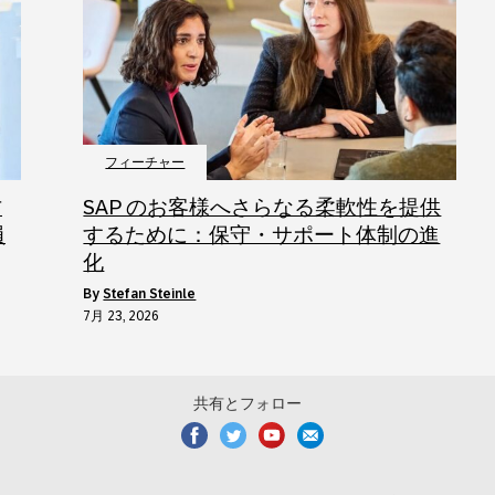
フィーチャー
方
SAP のお客様へさらなる柔軟性を提供
員
するために：保守・サポート体制の進
化
by
Stefan Steinle
7月 23, 2026
共有とフォロー