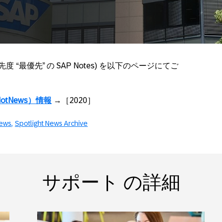
先度 “最優先” の SAP Notes) を以下のページにてご
tNews）情報
→［2020］
News
Spotlight News Archive
サポート の詳細