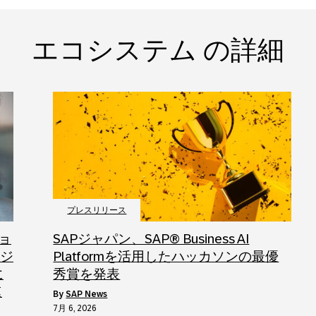
エコシステム の詳細
プレスリリース
ョ
SAPジャパン、SAP® Business AI
ロジ
Platformを活用したハッカソンの最優
に
秀賞を発表
速
by
SAP News
7月 6, 2026