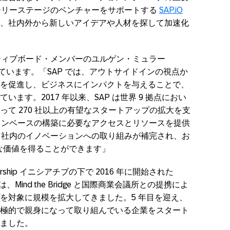
アーリーステージのベンチャーをサポートする
SAP.iO
、社内外から新しいアイデアや人材を探して加速化
クティブボード・メンバーのユルゲン・ミュラー
のように述べています。「SAP では、アウトサイドインの視点か
を促進し、ビジネスにインパクトを与えることで、
ます。2017 年以来、SAP は世界 9 拠点におい
て 270 社以上の有望なスタートアップの拡大を支
ションベースの構築に必要なアクセスとリソースを提供
オと社内のイノベーションへの取り組みが補完され、お
きな価値を得ることができます」
rtnership イニシアチブの下で 2016 年に開始された
wards」は、Mind the Bridge と国際商業会議所との提携によ
を対象に規模を拡大してきました。5 年目を迎え、
極的で親身になって取り組んでいる企業をスタート
ました。