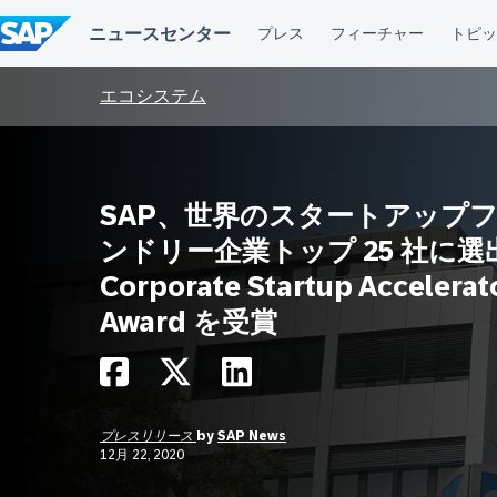
コ
ン
テ
ン
ツ
エコシステム
へ
ス
キ
ッ
プ
SAP、世界のスタートアップ
ンドリー企業トップ 25 社に選
Corporate Startup Accelerat
Award を受賞
プレスリリース
by
SAP News
12月 22, 2020