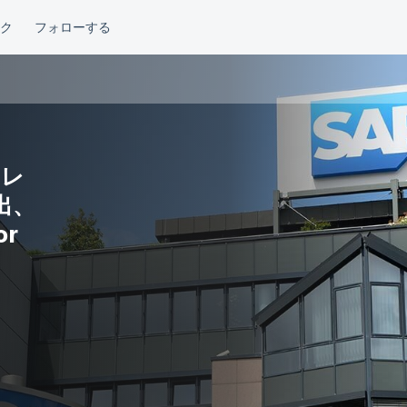
フレ
出、
or