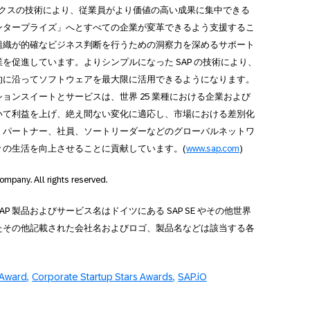
ィクスの技術により、従業員がより価値の高い成果に集中できる
ンタープライズ」へとすべての企業が変革できるよう支援するこ
組織が的確なビジネス判断を行うための洞察力を深めるサポート
を促進しています。よりシンプルになった SAP の技術により、
的に沿ってソフトウェアを最大限に活用できるようになります。
ションスイートとサービスは、世界 25 業種における企業および
いて利益を上げ、絶え間ない変化に適応し、市場における差別化
、パートナー、社員、ソートリーダーなどのグローバルネットワ
人々の生活を向上させることに貢献しています。(
www.sap.com
)
ompany. All rights reserved.
SAP 製品およびサービス名はドイツにある SAP SE やその他世界
たその他記載された会社名およびロゴ、製品名などは該当する各
 Award
Corporate Startup Stars Awards
SAP.iO