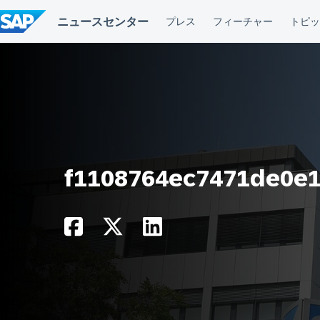
コ
ン
テ
ン
ツ
へ
ス
キ
ッ
プ
f1108764ec7471de0e