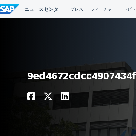
コ
ン
テ
ン
ツ
へ
ス
キ
ッ
プ
9ed4672cdcc4907434f