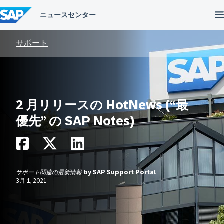
コ
ン
テ
ン
ツ
サポート
へ
ス
キ
ッ
プ
2 月リリースの HotNews (“最
優先” の SAP Notes)
サポート関連の最新情報
by
SAP Support Portal
3月 1, 2021