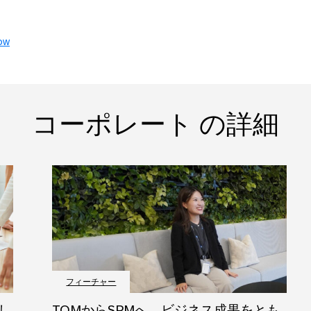
ow
コーポレート の詳細
フィーチャー
し
TQMからSPMへ。ビジネス成果をとも