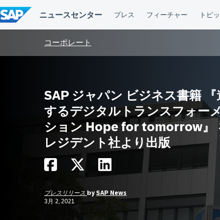
コ
ン
テ
ン
ツ
コーポレート
へ
ス
キ
ッ
プ
SAP ジャパン ビジネス書籍 
するデジタルトランスフォー
ション Hope for tomorrow』
レジデント社より出版
プレスリリース
by
SAP News
3月 2, 2021