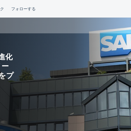
『進化
メー
 をプ