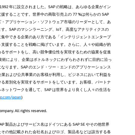
て 1992 年に設立されました。SAP の戦略は、あらゆる企業がイン
することです。世界中の商取引売上の 77 %は何らかの SAP
ズ・アプリケーション・ソフトウェア市場のリーダーとして、あ
。SAP のマシンラーニング、IoT、高度なアナリティクスの
に集中できる企業のあり方である「インテリジェントエンタープ
う支援することを戦略に掲げています。さらに、人々や組織が的
めるサポートをし、高い競争優位性を実現するための協業を促進
 の技術により、企業はボトルネックにわずらわされずに目的に沿っ
なります。SAP のエンド・ツー・エンドのアプリケーションス
企業および公共事業のお客様が利用し、ビジネスにおいて利益を
ける差別化を実現するサポートをしています。お客様、パートナ
ネットワークを通して、SAP は世界をより良くし人々の生活を
p.com/japan
)
ompany. All rights reserved.
SAP 製品およびサービス名はドイツにある SAP SE やその他世界
たその他記載された会社名およびロゴ、製品名などは該当する各