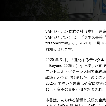
SAP ジャパン株式会社（本社：東
SAP ジャパン）は、ビジネス書籍
for tomorrow』が、2021 年
お知らせします。
2020 年 3 月、『進化するデジタル
『Beyond 2025』）を上梓し
アントニオ・グテーレス国連事務総
試練」と位置づけました。多くの人々
2025』で描いた未来は確実に現
むしろ変革の目的が研ぎ澄まされ、
本書は、あらゆる業種と規模の企業
である SAP の現地法人・SAP 