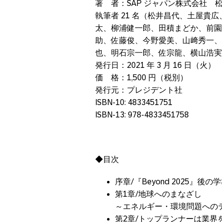
著 者：SAP ジャパン株式会社 
執筆者 21 名（松井昌代、土屋貴
太、柳浦健一郎、田積まどか、前園
助、佐藤俊、今野愛美、山﨑秀一、
也、明石宗一郎、佐宗龍、横山浩実
発行日：2021 年 3 月 16 日（火）
価 格：1,500 円（税別）
発行元：プレジデント社
ISBN-10: 4833451751
ISBN-13: 978-4833451758
◆目次
序章/『Beyond 2025』
第1章/地球へのまなざし
～エネルギー・環境問題への
第2章/トップランナーは業界