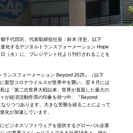
京都千代田区、代表取締役社長：鈴木 洋史、以下
『進化するデジタルトランスフォーメーション Hope
 3 月 16 日（火）に、プレジデント社より刊行されることを
トランスフォーメーション Beyond 2025』（以下
た直後に新型コロナウイルスが世界中を襲い、翌 4 月には
長は「第二次世界大戦以来、世界が直面した最大の
が経済活動停滞の印象を持つ中、『Beyond
実になりつつあります。大きな苦難を経ることによって
進化が加速しています。
にビジネスソフトウェアを提供するグローバル企業
ジャパンの業界スペシャリストである社員16名と、確た