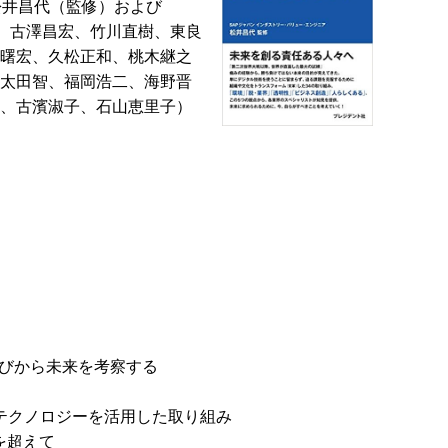
松井昌代（監修）および
広、古澤昌宏、竹川直樹、東良
曙宏、久松正和、桃木継之
太田智、福岡浩二、海野晋
、古濱淑子、石山恵里子）
後の学びから未来を考察する
テクノロジーを活用した取り組み
を超えて