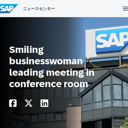
コ
ン
テ
ン
ツ
へ
ス
キ
ッ
Smiling
プ
businesswoman
leading meeting in
conference room