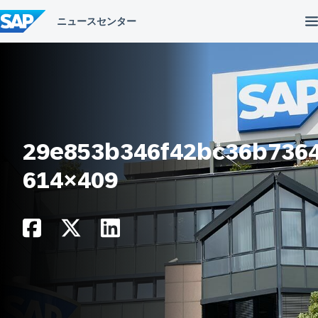
コ
ン
テ
ン
ツ
へ
ス
キ
ッ
プ
29e853b346f42bc36b7364
614×409