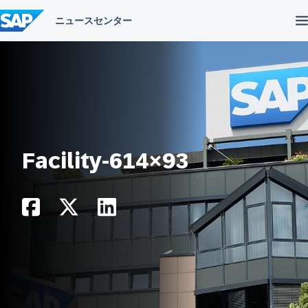
コ
ン
テ
ン
ツ
へ
ス
キ
ッ
プ
Facility-614×93