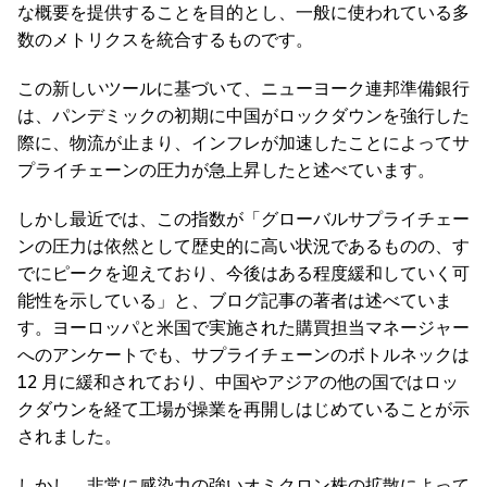
な概要を提供することを目的とし、一般に使われている多
数のメトリクスを統合するものです。
この新しいツールに基づいて、ニューヨーク連邦準備銀行
は、パンデミックの初期に中国がロックダウンを強行した
際に、物流が止まり、インフレが加速したことによってサ
プライチェーンの圧力が急上昇したと述べています。
しかし最近では、この指数が「グローバルサプライチェー
ンの圧力は依然として歴史的に高い状況であるものの、す
でにピークを迎えており、今後はある程度緩和していく可
能性を示している」と、ブログ記事の著者は述べていま
す。ヨーロッパと米国で実施された購買担当マネージャー
へのアンケートでも、サプライチェーンのボトルネックは
12 月に緩和されており、中国やアジアの他の国ではロッ
クダウンを経て工場が操業を再開しはじめていることが示
されました。
しかし、非常に感染力の強いオミクロン株の拡散によって