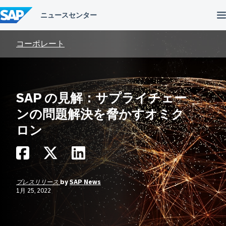
コ
ン
テ
ン
ツ
コーポレート
へ
ス
キ
ッ
プ
SAP の見解：サプライチェー
ンの問題解決を脅かすオミク
ロン
プレスリリース
by
SAP News
1月 25, 2022