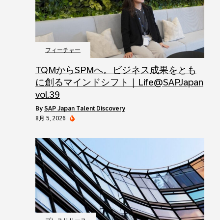
フィーチャー
TQMからSPMへ。ビジネス成果をとも
に創るマインドシフト｜Life@SAPJapan
vol.39
by
SAP Japan Talent Discovery
8月 5, 2026