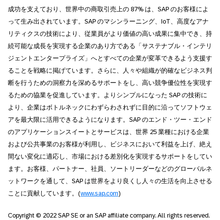
成功を支えており、世界中の商取引売上の 87% は、SAP のお客様によ
って生み出されています。SAP のマシンラーニング、IoT、高度なアナ
リティクスの技術により、従業員がより価値の高い成果に集中でき、持
続可能な成長を実現する企業のあり方である「サステナブル・インテリ
ジェントエンタープライズ」へとすべての企業が変革できるよう支援す
ることを戦略に掲げています。さらに、人々や組織が的確なビジネス判
断を行うための洞察力を深めるサポートをし、高い競争優位性を実現す
るための協業を促進しています。よりシンプルになった SAP の技術に
より、企業はボトルネックにわずらわされずに目的に沿ってソフトウェ
アを最大限に活用できるようになります。SAP のエンド・ツー・エンド
のアプリケーションスイートとサービスは、世界 25 業種における企業
および公共事業のお客様が利用し、ビジネスにおいて利益を上げ、絶え
間ない変化に適応し、市場における差別化を実現するサポートをしてい
ます。お客様、パートナー、社員、ソートリーダーなどのグローバルネ
ットワークを通して、SAP は世界をより良くし人々の生活を向上させる
ことに貢献しています。(
www.sap.com
)
Copyright © 2022 SAP SE or an SAP affiliate company. All rights reserved.