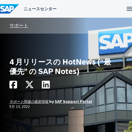
コ
ン
テ
ン
ツ
サポート
へ
ス
キ
ッ
プ
4 月リリースの HotNews (“最
優先” の SAP Notes)
サポート関連の最新情報
by
SAP Support Portal
5月 13, 2022