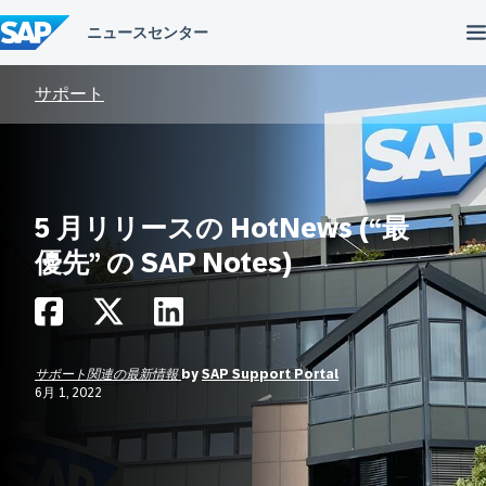
コ
ン
テ
ン
ツ
サポート
へ
ス
キ
ッ
プ
5 月リリースの HotNews (“最
優先” の SAP Notes)
サポート関連の最新情報
by
SAP Support Portal
6月 1, 2022