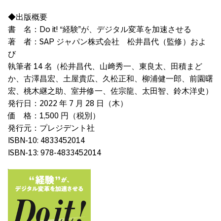
◆出版概要
書 名：Do it! “経験”が、デジタル変革を加速させる
著 者：SAP ジャパン株式会社 松井昌代（監修）およ
び
執筆者 14 名（松井昌代、山﨑秀一、東良太、田積まど
か、古澤昌宏、土屋貴広、久松正和、柳浦健一郎、前園曙
宏、桃木継之助、室井修一、佐宗龍、太田智、鈴木洋史）
発行日：2022 年 7 月 28 日（木）
価 格：1,500 円（税別）
発行元：プレジデント社
ISBN-10: 4833452014
ISBN-13: 978-4833452014