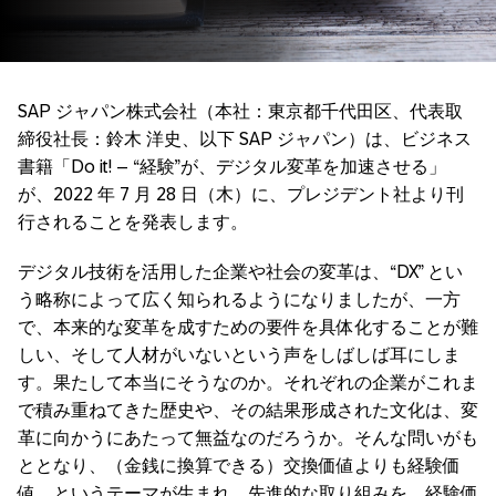
SAP ジャパン株式会社（本社：東京都千代田区、代表取
締役社長：鈴木 洋史、以下 SAP ジャパン）は、ビジネス
書籍「Do it! – “経験”が、デジタル変革を加速させる」
が、2022 年 7 月 28 日（木）に、プレジデント社より刊
行されることを発表します。
デジタル技術を活用した企業や社会の変革は、“DX” とい
う略称によって広く知られるようになりましたが、一方
で、本来的な変革を成すための要件を具体化することが難
しい、そして人材がいないという声をしばしば耳にしま
す。果たして本当にそうなのか。それぞれの企業がこれま
で積み重ねてきた歴史や、その結果形成された文化は、変
革に向かうにあたって無益なのだろうか。そんな問いがも
ととなり、（金銭に換算できる）交換価値よりも経験価
値、というテーマが生まれ、先進的な取り組みを、経験価