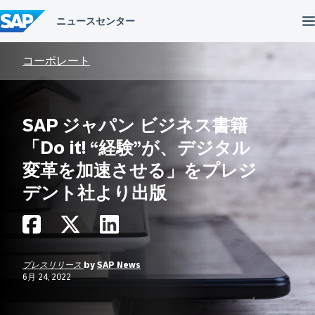
コ
ン
テ
ン
ツ
コーポレート
へ
ス
キ
ッ
SAP ジャパン ビジネス書籍
プ
「Do it! “経験”が、デジタル
変革を加速させる」をプレジ
デント社より出版
プレスリリース
by
SAP News
6月 24, 2022