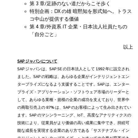
第 3 章/足跡のない道だからこそ歩く
特別企画：DX の雄 暗黙知を形式知へ。トラス
コ中山が提供する価値
第 4 章/外資系 IT 企業・日本法人社員たちの
「自分ごと」
以上
SAP ジャパンについて
SAP ジャパンは、SAP SE の日本法人として 1992 年に設立され
ました。SAP の戦略は、あらゆる企業がインテリジェントエン
タープライズになるよう支援することです。SAP は、エンター
プライズ・アプリケーション・ソフトウェア市場のリーダーと
して、あらゆる業種・規模の企業の成功を支えており、世界中
の商取引売上の 87% は、SAP のお客様によって生み出されてい
ます。SAP のマシンラーニング、IoT、高度なアナリティクスの
技術により、従業員がより価値の高い成果に集中でき、持続可
能な成長を実現する企業のあり方である「サステナブル・イン