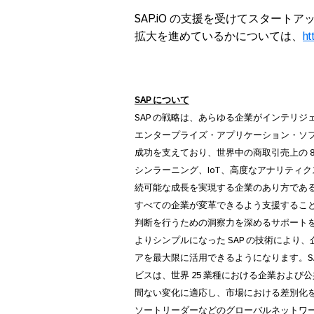
SAP.iO の支援を受けてスタート
拡大を進めているかについては、
ht
SAP
について
SAP の戦略は、あらゆる企業がインテリジ
エンタープライズ・アプリケーション・ソ
成功を支えており、世界中の商取引売上の 87
シンラーニング、IoT、高度なアナリティ
続可能な成長を実現する企業のあり方であ
すべての企業が変革できるよう支援するこ
判断を行うための洞察力を深めるサポート
よりシンプルになった SAP の技術によ
アを最大限に活用できるようになります。S
ビスは、世界 25 業種における企業およ
間ない変化に適応し、市場における差別化
ソートリーダーなどのグローバルネットワー