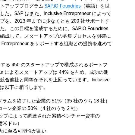
ートアッププログラム
SAP.iO Foundries
（英語）を世
 はまた、Inclusive Entrepreneur によって
、2023 年までに少なくとも 200 社サポートす
の目標を達成するために、SAP.iO Foundries
編成して、スタートアップの募集プロセスを明確に
e Entrepreneur をサポートする組織との提携を進めて
参加する 450 のスタートアップで構成されるポートフ
preneur によるスタートアップは 44% を占め、成功の測
他社と同等かそれを上回っています。Inclusive
アップは以下に相当します。
ムを終了した企業の 51%（35 社のうち 18 社）
ン企業の 50%（4 社のうち 2 社）
アップによって調達された累積ベンチャー資本の
 億米ドル）
拡大に至る可能性が高い