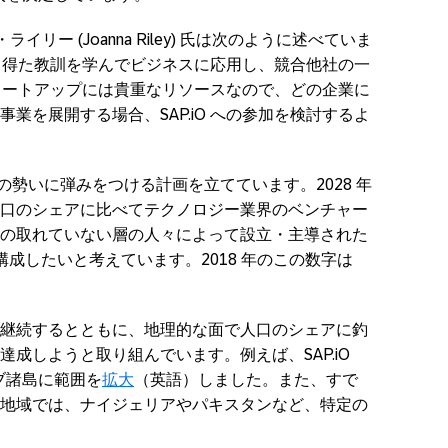
・ライリー (Joanna Riley) 氏は次のように述べていま
から得た教訓を学んでビジネスに応用し、競合他社の一
はスタートアップには貴重なリソースなので、どの企業に
業を展開する場合、SAP.iO への参加を検討するよ
ラムは、その勢いに弾みをつける計画を立てています。2028 年
口のシェアに比べてテクノロジー業界のベンチャー
の取れていない層の人々によって設立・主導された
構成したいと考えています。2018 年のこの数字は
継続するとともに、地理的な面で人口のシェアに釣
成しようと取り組んでいます。例えば、SAP.iO
カリブ諸島に範囲を
拡大
（英語）しました。また、すで
展開している地域では、ナイジェリアやパキスタンなど、特定の