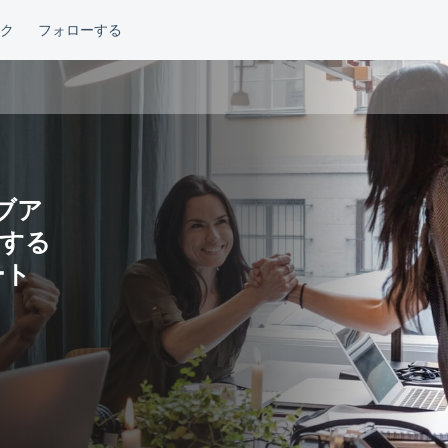
シブア
する
ート