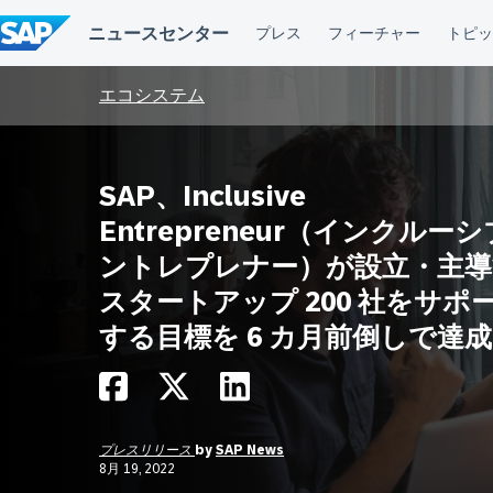
コ
ン
テ
ン
ツ
エコシステム
へ
ス
キ
ッ
SAP、Inclusive
プ
Entrepreneur（インクルー
ントレプレナー）が設立・主導
スタートアップ 200 社をサポ
する目標を 6 カ月前倒しで達成
プレスリリース
by
SAP News
8月 19, 2022