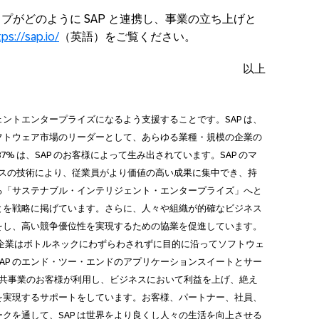
アップがどのように SAP と連携し、事業の立ち上げと
tps://sap.io/
（英語）をご覧ください。
以上
ェントエンタープライズになるよう支援することです。SAP は、
フトウェア市場のリーダーとして、あらゆる業種・規模の企業の
% は、SAP のお客様によって生み出されています。SAP のマ
クスの技術により、従業員がより価値の高い成果に集中でき、持
る「サステナブル・インテリジェント・エンタープライズ」へと
とを戦略に掲げています。さらに、人々や組織が的確なビジネス
をし、高い競争優位性を実現するための協業を促進しています。
り、企業はボトルネックにわずらわされずに目的に沿ってソフトウェ
AP のエンド・ツー・エンドのアプリケーションスイートとサー
び公共事業のお客様が利用し、ビジネスにおいて利益を上げ、絶え
を実現するサポートをしています。お客様、パートナー、社員、
クを通して、SAP は世界をより良くし人々の生活を向上させる