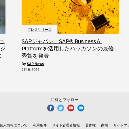
プレスリリース
ョ
SAPジャパン、SAP® Business AI
ロジ
Platformを活用したハッカソンの最優
に
秀賞を発表
速
by
SAP News
7月 6, 2026
共有とフォロー
個人情報について
利用条件
サイト管理者情報
著作権
商標
サイトマ