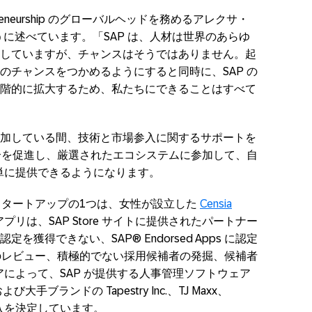
d Intrapreneurship のグローバルヘッドを務めるアレクサ・
は次のように述べています。「SAP は、人材は世界のあらゆ
していますが、チャンスはそうではありません。起
のチャンスをつかめるようにすると同時に、SAP の
階的に拡大するため、私たちにできることはすべて
加している間、技術と市場参入に関するサポートを
統合を促進し、厳選されたエコシステムに参加して、自
簡単に提供できるようになります。
したスタートアップの1つは、女性が設立した
Censia
アプリは、SAP Store サイトに提供されたパートナー
を獲得できない、SAP® Endorsed Apps に認定
歴書のレビュー、積極的でない採用候補者の発掘、候補者
ェアによって、SAP が提供する人事管理ソフトウェア
び大手ブランドの Tapestry Inc.、TJ Maxx、
件の導入を決定しています。