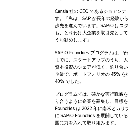
Censia 社の CEO であるジョアンナ
す。「私は、SAP が長年の経験
歩先を進んでいます。SAP.iO 
も、とりわけ大企業を取引先として事
うお勧めします」
SAP.iO Foundries プログ
までに、スタートアップのうち、人
資本投資のシェアが低く、釣り合い
企業で、ポートフォリオの 45% を
40% でした。
プログラムでは、確かな実行戦略を
り合うように企業を募集し、目標を達
Foundries は 2022 年に南米と
に SAP.iO Foundries を
国に力を入れて取り組みます。