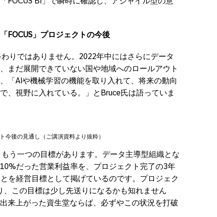
FOCUS BI」で瞬時に確認し、アジャイル型の意
「
FOCUS」
プロジェクトの今後
終わりではありません。2022年中にはさらにデータ
、まだ展開できていない国や地域へのロールアウト
、「AIや機械学習の機能を取り入れて、将来の動向
、視野に入れている。」とBruce氏は語っていま
ェクト今後の見通し（ご講演資料より抜粋）
は、もう一つの目標があります。データ主導型組織とな
10%だった営業利益率を、プロジェクト完了の3年
ことを経営目標として掲げているのです。プロジェク
により、この目標は少し先送りになるかも知れません
出来上がった資生堂ならば、必ずやこの状況を打破