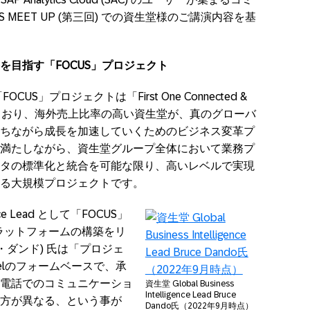
 USERS MEET UP (第三回) での資生堂様のご講演内容を基
を目指す「FOCUS」プロジェクト
S」プロジェクトは「First One Connected &
文字を取っており、海外売上比率の高い資生堂が、真のグローバ
ちながら成長を加速していくためのビジネス変革プ
満たしながら、資生堂グループ全体において業務プ
タの標準化と統合を可能な限り、高いレベルで実現
る大規模プロジェクトです。
gence Lead として「FOCUS」
プラットフォームの構築をリ
ース・ダンド) 氏は「プロジェ
elのフォームベースで、承
電話でのコミュニケーショ
資生堂 Global Business
Intelligence Lead Bruce
方が異なる、という事が
Dando氏（2022年9月時点）