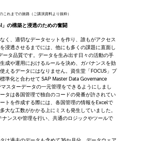
クトのこれまでの旅路（ご講演資料より抜粋）
S BI」の構築と浸透のための奮闘
なく、適切なデータセットを作り、誰もがアクセス
を浸透させるまでには、他にも多くの課題に直面し
データ品質です。データを生み出す日々の活動の手
生成や運用におけるルールを決め、ガバナンスを効
使えるデータにはなりません。資生堂「FOCUS」プ
わせて SAP Master Data Governance
ルでマスターデータの一元管理をできるようにしまし
ータは各国管理で独自のコードの発番が許されてい
トを作成する際には、各国管理の情報をExcelで
多大な工数がかかる上にミスも発生していました。
eam がメンテナンスや管理を行い、共通のロジックやツールで
タは過去のデータも含めて36か月分、データウェア