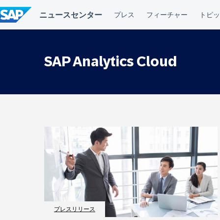
コ
ン
テ
ン
ツ
へ
SAP Analytics Cloud
ス
キ
ッ
プ
プレスリリース