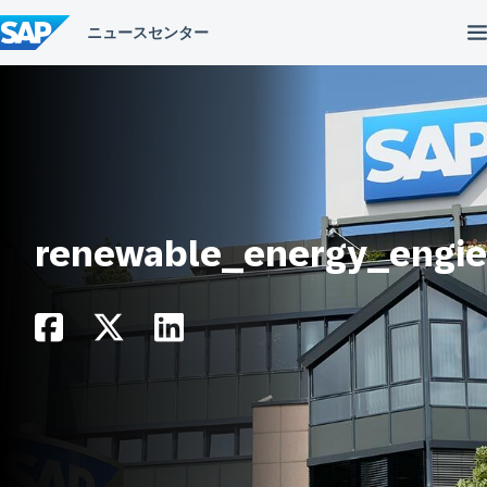
コ
ン
テ
ン
ツ
へ
ス
キ
ッ
プ
renewable_energy_engi