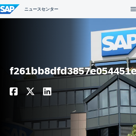
コ
ン
テ
ン
ツ
へ
ス
キ
ッ
プ
f261bb8dfd3857e054451